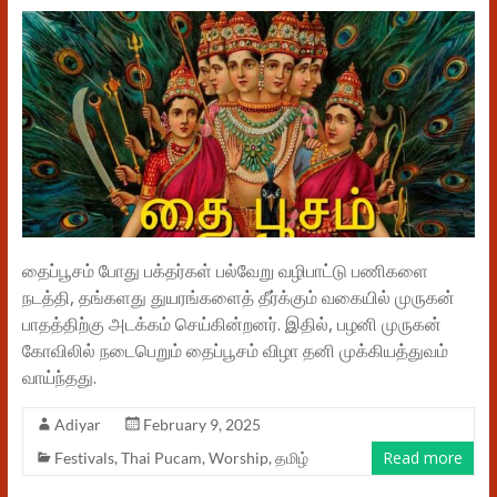
தைப்பூசம் போது பக்தர்கள் பல்வேறு வழிபாட்டு பணிகளை
நடத்தி, தங்களது துயரங்களைத் தீர்க்கும் வகையில் முருகன்
பாதத்திற்கு அடக்கம் செய்கின்றனர். இதில், பழனி முருகன்
கோவிலில் நடைபெறும் தைப்பூசம் விழா தனி முக்கியத்துவம்
வாய்ந்தது.
Adiyar
February 9, 2025
Read more
Festivals
,
Thai Pucam
,
Worship
,
தமிழ்