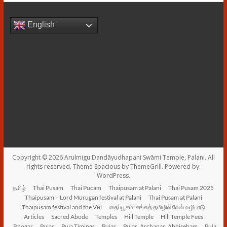
English
Copyright © 2026
Arulmigu Dandāyudhapani Swāmi Temple, Palani
. All
rights reserved. Theme
Spacious
by ThemeGrill. Powered by:
WordPress
.
தமிழ்
Thai Pusam
Thai Pucam
Thaipusam at Palani
Thai Pusam 2025
Thaipusam – Lord Murugan festival at Palani
Thai Pusam at Palani
Thaipūsam festival and the Vēl
தைப்பூசம்: சங்கத் தமிழில் வேல் வழிபாடு
Articles
Sacred Abode
Temples
Hill Temple
Hill Temple Fees
Bhogar
Pujas
Puja Timings
Pujas
Pujas, Archanas, Abhiseham
Puja