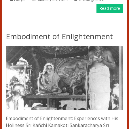
Read more
Embodiment of Enlightenment
Embodiment of Enlightenment: Experiences with His
Holiness Śrī Kāñchi Kāmakoti Sankarācharya Śrī