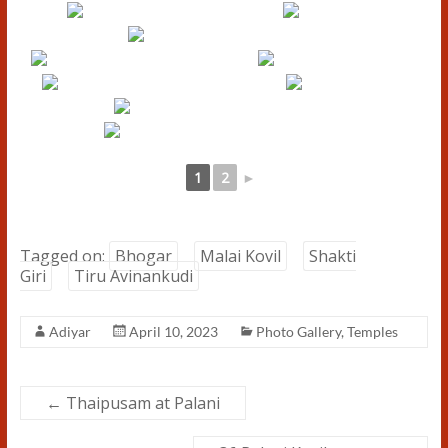
1
2
►
Tagged on:
Bhogar
Malai Kovil
Shakti
Giri
Tiru Avinankudi
Adiyar
April 10, 2023
Photo Gallery
,
Temples
←
Thaipusam at Palani