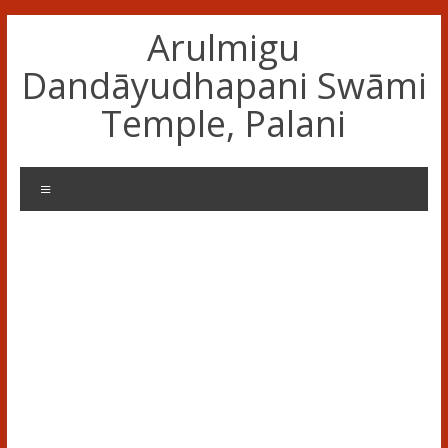
Skip
Arulmigu
to
content
Dandāyudhapani Swāmi
Temple, Palani
Menu