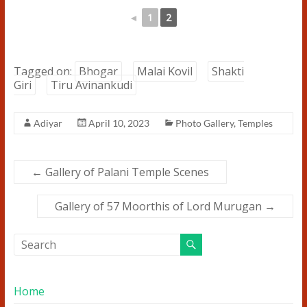
◄
1
2
Tagged on:
Bhogar
Malai Kovil
Shakti
Giri
Tiru Avinankudi
Adiyar
April 10, 2023
Photo Gallery
,
Temples
←
Gallery of Palani Temple Scenes
Gallery of 57 Moorthis of Lord Murugan
→
Home