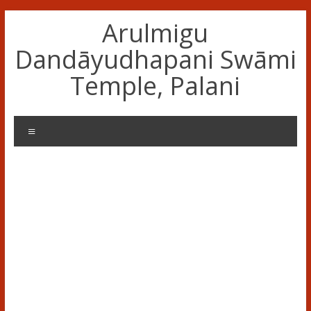
Skip
Arulmigu
to
content
Dandāyudhapani Swāmi
Temple, Palani
Menu