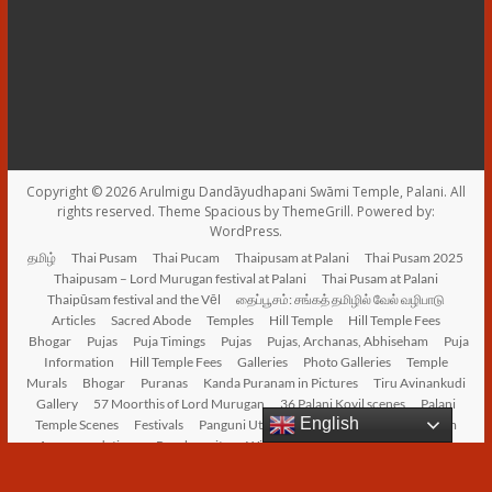
Copyright © 2026
Arulmigu Dandāyudhapani Swāmi Temple, Palani
. All
rights reserved. Theme
Spacious
by ThemeGrill. Powered by:
WordPress
.
தமிழ்
Thai Pusam
Thai Pucam
Thaipusam at Palani
Thai Pusam 2025
Thaipusam – Lord Murugan festival at Palani
Thai Pusam at Palani
Thaipūsam festival and the Vēl
தைப்பூசம்: சங்கத் தமிழில் வேல் வழிபாடு
Articles
Sacred Abode
Temples
Hill Temple
Hill Temple Fees
Bhogar
Pujas
Puja Timings
Pujas
Pujas, Archanas, Abhiseham
Puja
Information
Hill Temple Fees
Galleries
Photo Galleries
Temple
Murals
Bhogar
Puranas
Kanda Puranam in Pictures
Tiru Avinankudi
Gallery
57 Moorthis of Lord Murugan
36 Palani Kovil scenes
Palani
English
Temple Scenes
Festivals
Panguni Uthiram
Facilities
Devasthanam
Accommodations
Panchamritam, Winch, Tonsuring
Social Services
Archives