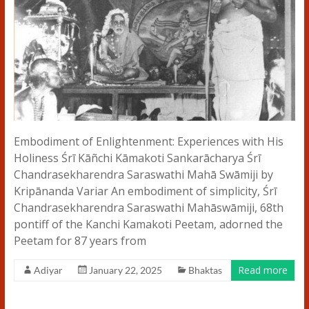
Embodiment of Enlightenment: Experiences with His
Holiness Śrī Kāñchi Kāmakoti Sankarācharya Śrī
Chandrasekharendra Saraswathi Mahā Swāmiji by
Kripānanda Variar An embodiment of simplicity, Śrī
Chandrasekharendra Saraswathi Mahāswāmiji, 68th
pontiff of the Kanchi Kamakoti Peetam, adorned the
Peetam for 87 years from
Read more
Adiyar
January 22, 2025
Bhaktas