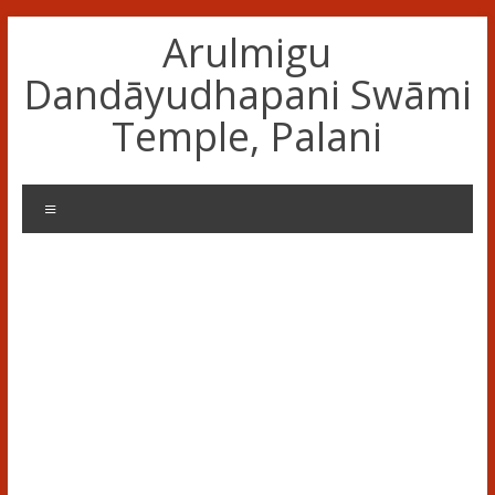
Skip
Arulmigu
to
content
Dandāyudhapani Swāmi
Temple, Palani
Menu