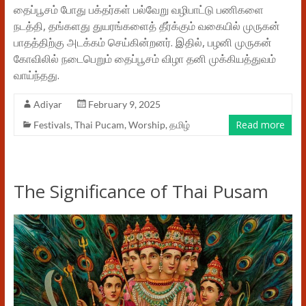
தைப்பூசம் போது பக்தர்கள் பல்வேறு வழிபாட்டு பணிகளை
நடத்தி, தங்களது துயரங்களைத் தீர்க்கும் வகையில் முருகன்
பாதத்திற்கு அடக்கம் செய்கின்றனர். இதில், பழனி முருகன்
கோவிலில் நடைபெறும் தைப்பூசம் விழா தனி முக்கியத்துவம்
வாய்ந்தது.
Adiyar
February 9, 2025
Read more
Festivals
,
Thai Pucam
,
Worship
,
தமிழ்
The Significance of Thai Pusam