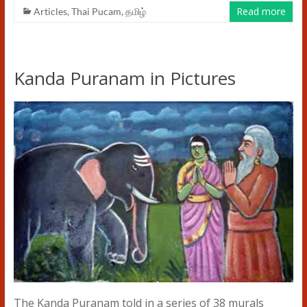
Read more
Articles
,
Thai Pucam
,
தமிழ்
Kanda Puranam in Pictures
The Kanda Puranam told in a series of 38 murals