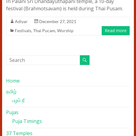
In Palani Sri Dhandayuthapani temple, a 10-day
festival (Brahmotsavam) is held during Thai Pusam.
Adiyar
December 27, 2021
Read more
Festivals
,
Thai Pucam
,
Worship
Home
தமிழ்
பழம் நீ
Pujas
Puja Timings
37 Temples