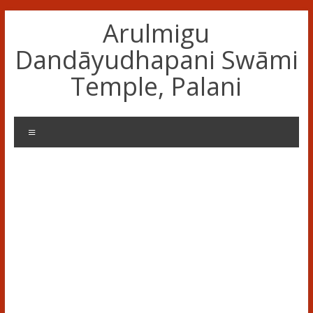
Skip
Arulmigu
to
content
Dandāyudhapani Swāmi
Temple, Palani
Menu