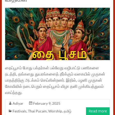
தைப்பூசம் போது பக்தர்கள் பல்வேறு வழிபாட்டு பணிகளை
நடத்தி, தங்களது துயரங்களைத் தீர்க்கும் வகையில் முருகன்
பாதத்திற்கு அடக்கம் செய்கின்றனர். இதில், பழனி முருகன்
கோவிலில் நடைபெறும் தைப்பூசம் விழா தனி முக்கியத்துவம்
வாய்ந்தது.
Adiyar
February 9, 2025
Read more
Festivals
,
Thai Pucam
,
Worship
,
தமிழ்