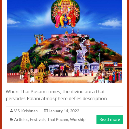
When Thai Pusam comes, the divine aura that
pervades Palani atmosphere defies description.
V.S. Krishnan
January 14, 2022
Read more
Articles
,
Festivals
,
Thai Pucam
,
Worship