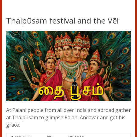
Thaipūsam festival and the Vēl
At Palani people from all over India and abroad gather
at Thaipūsam to glimpse Palani Āndavar and get his
grace.