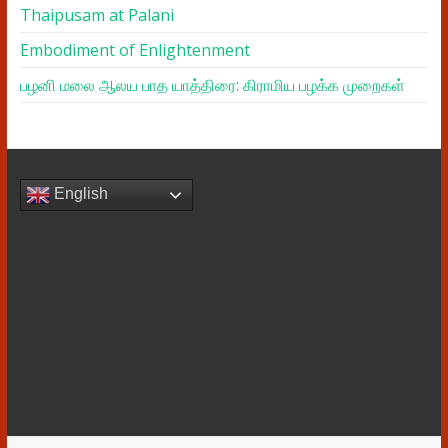
Thaipusam at Palani
Embodiment of Enlightenment
பழனி மலை ஆலய பாத யாத்திரை: கிராமிய பழக்க முறைகள்
English