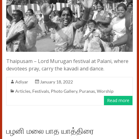
Thaipusam – Lord Murugan festival at Palani, where
devotees pray, carry the kavadi and dance.
Adiyar
January 18, 2022
Articles
,
Festivals
,
Photo Gallery
,
Puranas
,
Worship
Read more
பழனி மலை பாத யாத்திரை