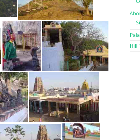
C
Abou
S
Pala
Hill