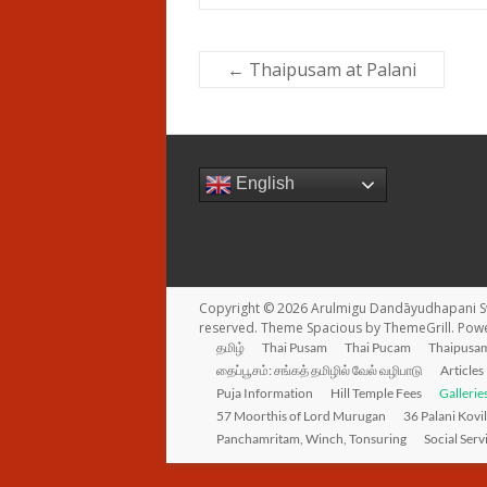
←
Thaipusam at Palani
English
Copyright © 2026
Arulmigu Dandāyudhapani S
reserved. Theme
Spacious
by ThemeGrill. Pow
தமிழ்
Thai Pusam
Thai Pucam
Thaipusam
தைப்பூசம்: சங்கத் தமிழில் வேல் வழிபாடு
Articles
Puja Information
Hill Temple Fees
Gallerie
57 Moorthis of Lord Murugan
36 Palani Kovi
Panchamritam, Winch, Tonsuring
Social Serv