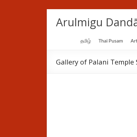
Skip
to
Arulmigu Dandā
content
தமிழ்
Thai Pusam
Art
Gallery of Palani Temple