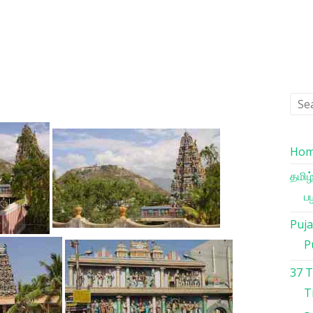
Ho
தமிழ
பழ
Puja
P
37 
T