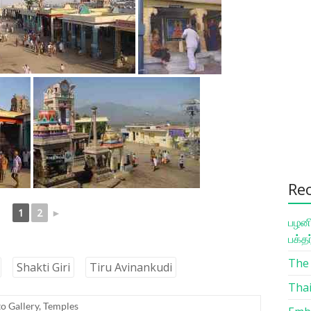
Re
1
2
►
பழனி
பக்த
The 
Shakti Giri
Tiru Avinankudi
Thai
o Gallery
,
Temples