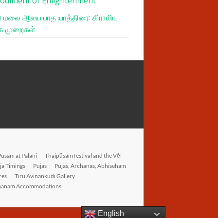
odiment of Enlightenment
 மலை ஆலய பாத யாத்திரை: கிராமிய
க முறைகள்
Pusam at Palani
Thaipūsam festival and the Vēl
ja Timings
Pujas
Pujas, Archanas, Abhiseham
res
Tiru Avinankudi Gallery
hanam Accommodations
English