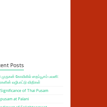
cent Posts
 முருகன் கோவிலில் தைப்பூசம் பவனி:
ர்களின் வழிபாட்டு விதிகள்
Significance of Thai Pusam
pusam at Palani