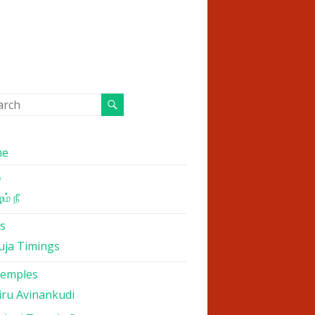
me
்
ம் நீ
s
uja Timings
Temples
iru Avinankudi