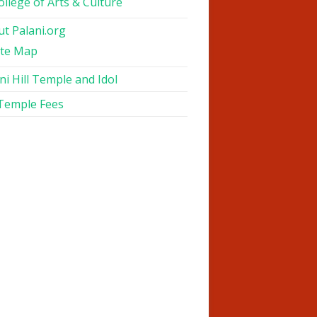
ollege of Arts & Culture
t Palani.org
ite Map
ni Hill Temple and Idol
 Temple Fees