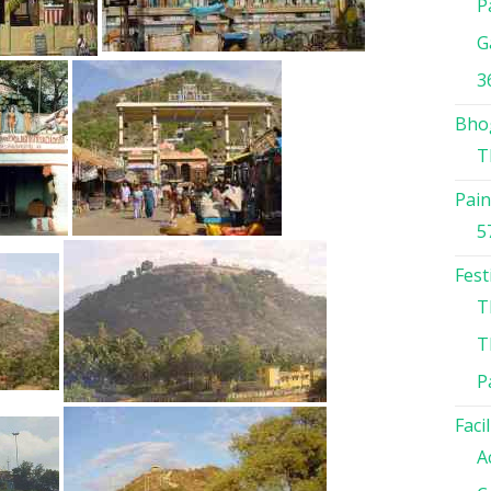
P
G
3
Bho
T
Pain
5
Fest
T
T
P
Facil
A