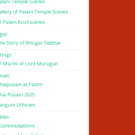
alani Temple Scenes
allery of Palani Temple Scenes
6 Palani Kovil scenes
gar
he Story of Bhogar Siddhar
tings
7 Mūrtis of Lord Murugan
ivals
haipusam at Palani
hai Pusam 2025
anguni Uthiram
ities
ccommodations