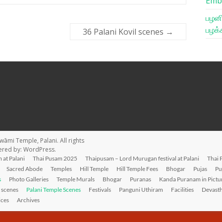
Emb
பழனி
பழக்
36 Palani Kovil scenes
→
wāmi Temple, Palani
. All rights
ered by:
WordPress
.
 at Palani
Thai Pusam 2025
Thaipusam – Lord Murugan festival at Palani
Thai 
Sacred Abode
Temples
Hill Temple
Hill Temple Fees
Bhogar
Pujas
Pu
s
Photo Galleries
Temple Murals
Bhogar
Puranas
Kanda Puranam in Pictu
l scenes
Palani Temple Scenes
Festivals
Panguni Uthiram
Facilities
Devast
ices
Archives