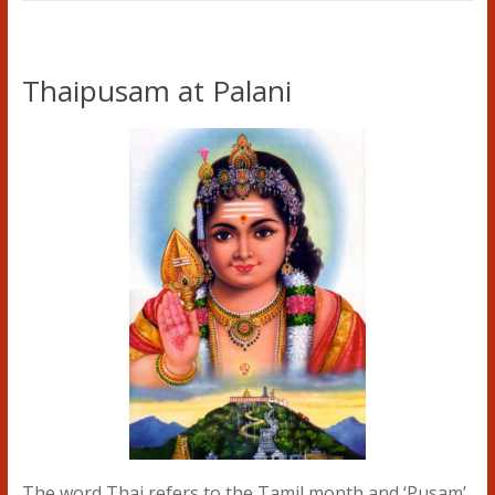
Thaipusam at Palani
The word Thai refers to the Tamil month and ‘Pusam’