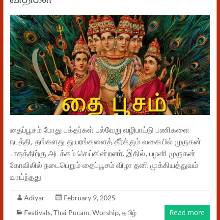
தைப்பூசம் போது பக்தர்கள் பல்வேறு வழிபாட்டு பணிகளை
நடத்தி, தங்களது துயரங்களைத் தீர்க்கும் வகையில் முருகன்
பாதத்திற்கு அடக்கம் செய்கின்றனர். இதில், பழனி முருகன்
கோவிலில் நடைபெறும் தைப்பூசம் விழா தனி முக்கியத்துவம்
வாய்ந்தது.
Adiyar
February 9, 2025
Read more
Festivals
,
Thai Pucam
,
Worship
,
தமிழ்