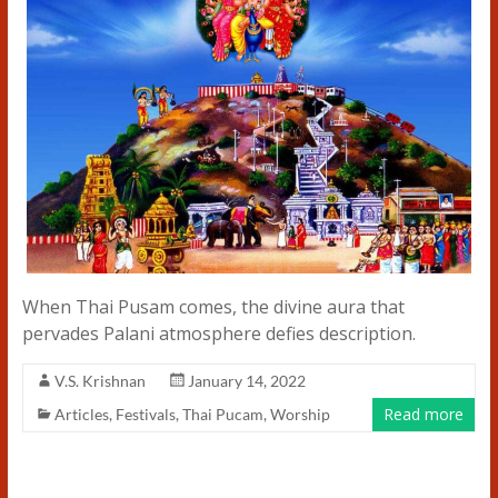
When Thai Pusam comes, the divine aura that
pervades Palani atmosphere defies description.
V.S. Krishnan
January 14, 2022
Read more
Articles
,
Festivals
,
Thai Pucam
,
Worship