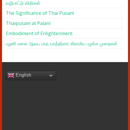
வழிபாட்டு விதிகள்
The Significance of Thai Pusam
Thaipusam at Palani
Embodiment of Enlightenment
பழனி மலை ஆலய பாத யாத்திரை: கிராமிய பழக்க முறைகள்
English