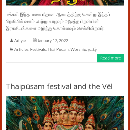
மக்கள் இந்த மலை மீதான ஆலயத்திற்கு சென்று இந்தப்
பிறவியில் வளம் பெற்று வாழவும் அடுத்த பிறவியின்
இரகசியங்களை அறிந்து கொள்ளவும் செல்கின்றனர்.
Adiyar
January 17, 2022
Articles
,
Festivals
,
Thai Pucam
,
Worship
,
தமிழ்
Read more
Thaipūsam festival and the Vēl