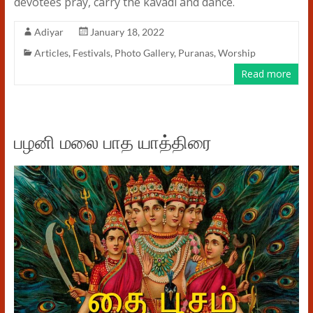
devotees pray, carry the kavadi and dance.
Adiyar
January 18, 2022
Articles
,
Festivals
,
Photo Gallery
,
Puranas
,
Worship
Read more
பழனி மலை பாத யாத்திரை