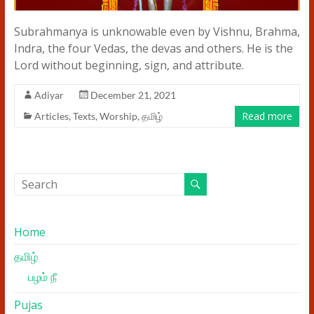
Subrahmanya is unknowable even by Vishnu, Brahma,
Indra, the four Vedas, the devas and others. He is the
Lord without beginning, sign, and attribute.
Adiyar
December 21, 2021
Read more
Articles
,
Texts
,
Worship
,
தமிழ்
Home
தமிழ்
பழம் நீ
Pujas