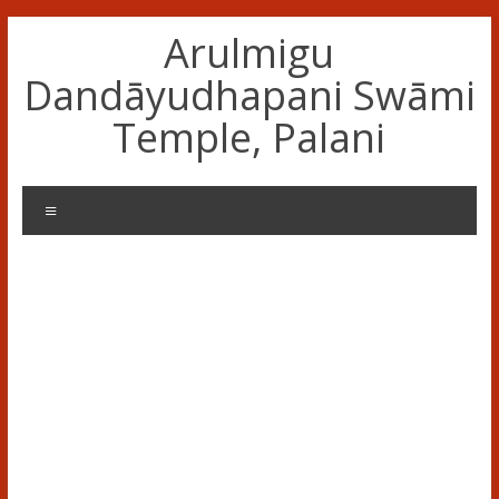
Skip
Arulmigu
to
content
Dandāyudhapani Swāmi
Temple, Palani
Menu