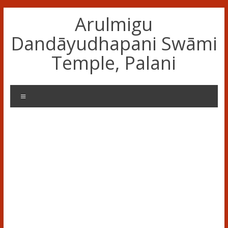
Skip
Arulmigu
to
content
Dandāyudhapani Swāmi
Temple, Palani
Menu