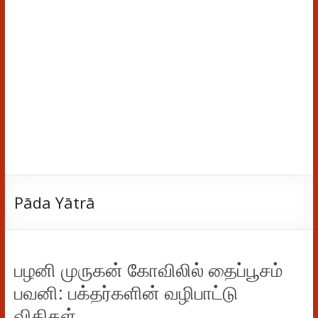
Pāda Yātrā
பழனி முருகன் கோவிலில் தைப்பூசம்
பவனி: பக்தர்களின் வழிபாட்டு
விதிகள்