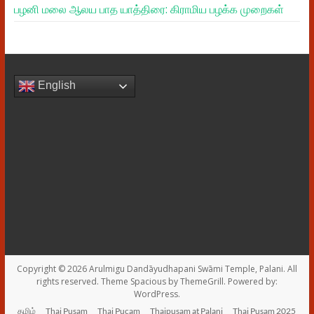
பழனி மலை ஆலய பாத யாத்திரை: கிராமிய பழக்க முறைகள்
English
Copyright © 2026
Arulmigu Dandāyudhapani Swāmi Temple, Palani
. All
rights reserved. Theme
Spacious
by ThemeGrill. Powered by:
WordPress
.
தமிழ்
Thai Pusam
Thai Pucam
Thaipusam at Palani
Thai Pusam 2025