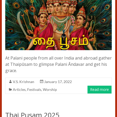
At Palani people from all over India and abroad gather
at Thaipūsam to glimpse Palani Āndavar and get his
grace.
V.S. Krishnan
January 17, 2022
Read more
Articles
,
Festivals
,
Worship
Thai Pusam 2025