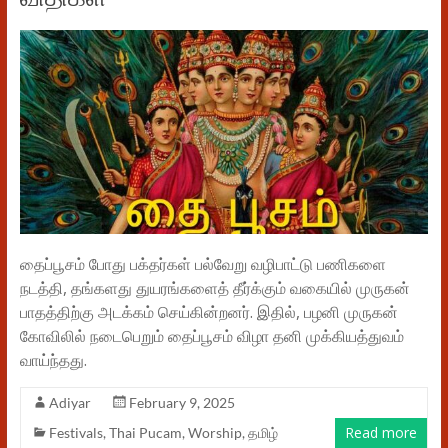
தைப்பூசம் போது பக்தர்கள் பல்வேறு வழிபாட்டு பணிகளை
நடத்தி, தங்களது துயரங்களைத் தீர்க்கும் வகையில் முருகன்
பாதத்திற்கு அடக்கம் செய்கின்றனர். இதில், பழனி முருகன்
கோவிலில் நடைபெறும் தைப்பூசம் விழா தனி முக்கியத்துவம்
வாய்ந்தது.
Adiyar
February 9, 2025
Read more
Festivals
,
Thai Pucam
,
Worship
,
தமிழ்