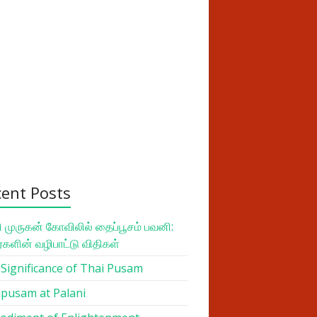
cent Posts
 முருகன் கோவிலில் தைப்பூசம் பவனி:
ர்களின் வழிபாட்டு விதிகள்
Significance of Thai Pusam
pusam at Palani