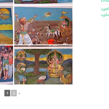
Emb
பழனி
பழக்
1
2
►