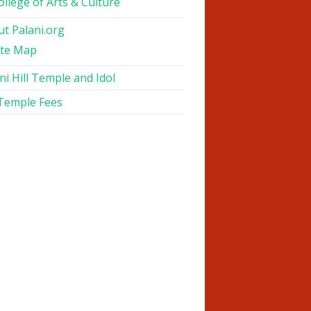
ollege of Arts & Culture
t Palani.org
ite Map
ni Hill Temple and Idol
 Temple Fees