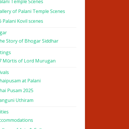
alani Temple Scenes
allery of Palani Temple Scenes
6 Palani Kovil scenes
gar
he Story of Bhogar Siddhar
tings
7 Mūrtis of Lord Murugan
ivals
haipusam at Palani
hai Pusam 2025
anguni Uthiram
ities
ccommodations