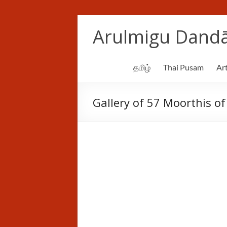
Skip
to
Arulmigu Dandā
content
தமிழ்
Thai Pusam
Art
Gallery of 57 Moorthis o