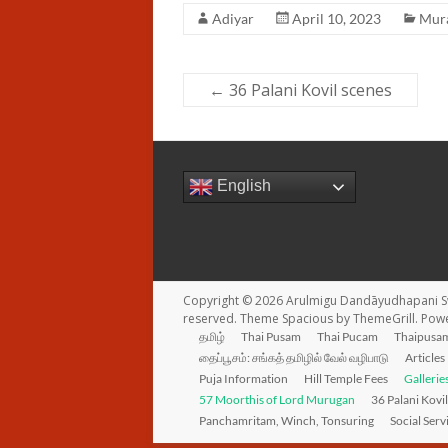
Adiyar
April 10, 2023
Mur
←
36 Palani Kovil scenes
English
Copyright © 2026
Arulmigu Dandāyudhapani S
reserved. Theme
Spacious
by ThemeGrill. Pow
தமிழ்
Thai Pusam
Thai Pucam
Thaipusam
தைப்பூசம்: சங்கத் தமிழில் வேல் வழிபாடு
Articles
Puja Information
Hill Temple Fees
Gallerie
57 Moorthis of Lord Murugan
36 Palani Kovi
Panchamritam, Winch, Tonsuring
Social Serv