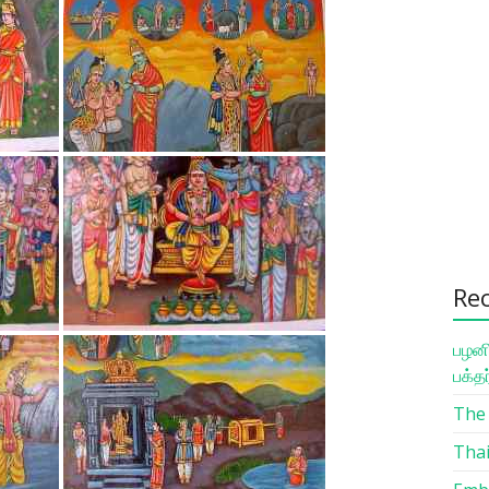
Re
பழனி
பக்த
The 
Thai