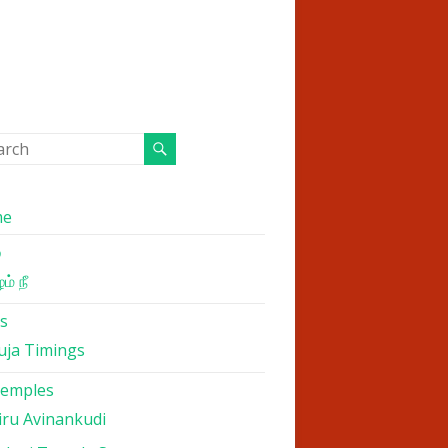
me
்
ம் நீ
s
uja Timings
Temples
iru Avinankudi