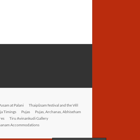
Pusam at Palani
Thaipūsam festival and the Vēl
ja Timings
Pujas
Pujas, Archanas, Abhiseham
res
Tiru Avinankudi Gallery
hanam Accommodations