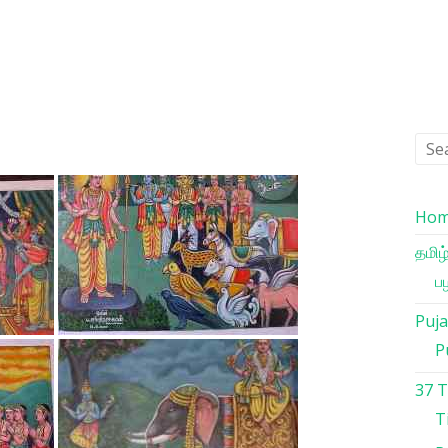
Ho
தமிழ
பழ
Puja
P
37 
T