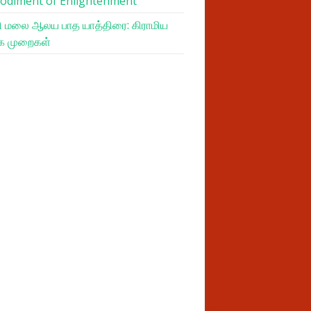
odiment of Enlightenment
 மலை ஆலய பாத யாத்திரை: கிராமிய
க முறைகள்