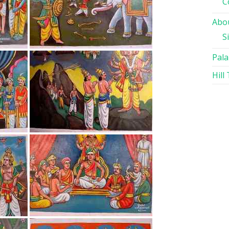
C
Abou
S
Pala
Hill