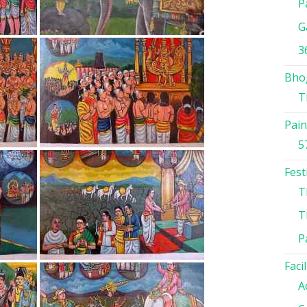
P
G
3
Bho
T
Pain
5
Fest
T
T
P
Facil
A