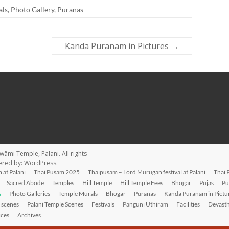
als
,
Photo Gallery
,
Puranas
Kanda Puranam in Pictures
→
wāmi Temple, Palani
. All rights
ered by:
WordPress
.
 at Palani
Thai Pusam 2025
Thaipusam – Lord Murugan festival at Palani
Thai 
Sacred Abode
Temples
Hill Temple
Hill Temple Fees
Bhogar
Pujas
Pu
s
Photo Galleries
Temple Murals
Bhogar
Puranas
Kanda Puranam in Pictu
l scenes
Palani Temple Scenes
Festivals
Panguni Uthiram
Facilities
Devast
ices
Archives