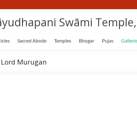
yudhapani Swāmi Temple, 
icles
Sacred Abode
Temples
Bhogar
Pujas
Galleri
f Lord Murugan