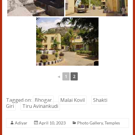
◄
1
2
Tagged on:
Bhogar
Malai Kovil
Shakti
Giri
Tiru Avinankudi
Adiyar
April 10, 2023
Photo Gallery
,
Temples