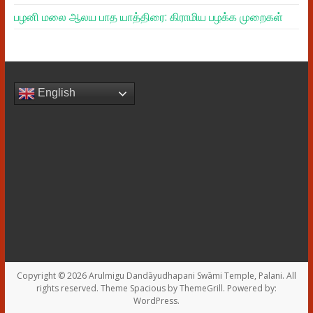
பழனி மலை ஆலய பாத யாத்திரை: கிராமிய பழக்க முறைகள்
English
Copyright © 2026
Arulmigu Dandāyudhapani Swāmi Temple, Palani
. All
rights reserved. Theme
Spacious
by ThemeGrill. Powered by:
WordPress
.