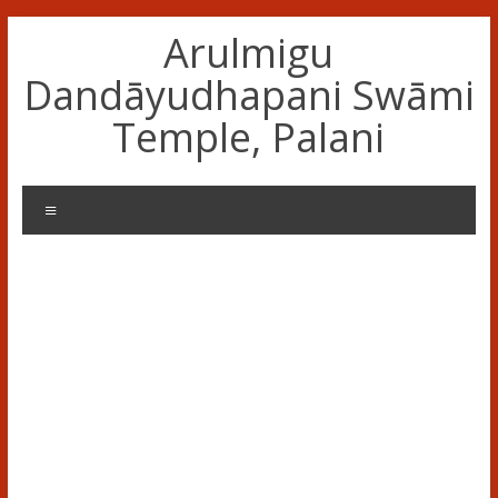
Skip
Arulmigu
to
content
Dandāyudhapani Swāmi
Temple, Palani
Menu